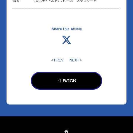
備考
【大会タイトル】ワンピース スタンダード
Share this article
◁ PREV
NEXT ▷
◁ BACK