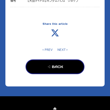
備考
【大会タイトル】ガンダムTCG ショップ
Share this article
◁ PREV
NEXT ▷
◁ BACK