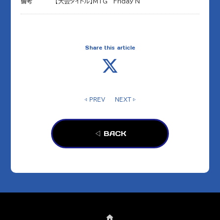
備考
【大会タイトル】MTG Friday N
Share this article
◁ PREV
NEXT ▷
◁ BACK