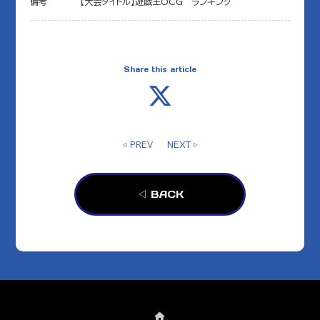
備考
【大会タイトル】遊戯王OCG ランキング
Share this article
◁ PREV
NEXT ▷
◁ BACK