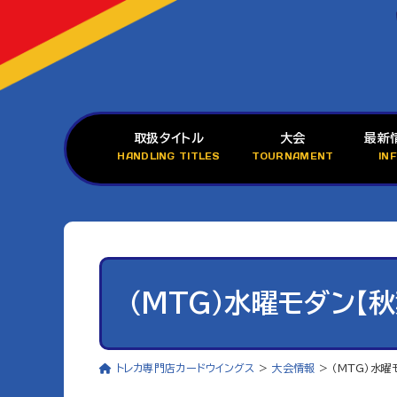
取扱タイトル
大会
最新
HANDLING TITLES
TOURNAMENT
IN
（MTG）水曜モダン【秋
トレカ専門店カードウイングス
>
大会情報
>
（MTG）水曜