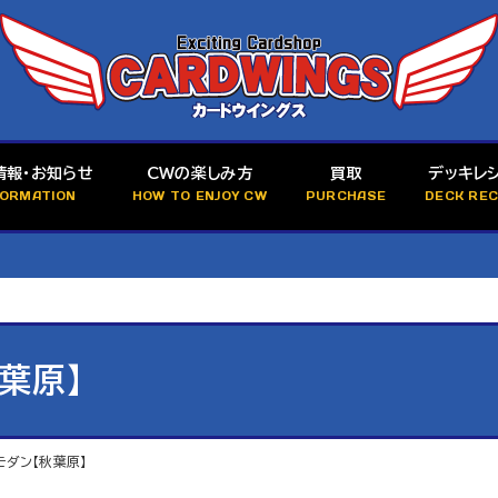
情報・お知らせ
CWの楽しみ方
買取
デッキレ
FORMATION
HOW TO ENJOY CW
PURCHASE
DECK REC
葉原】
モダン【秋葉原】