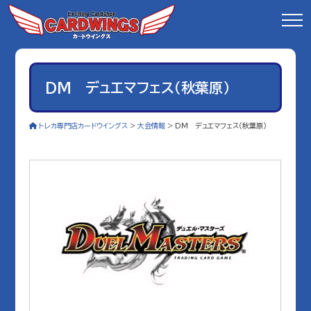
DM デュエマフェス（秋葉原）
トレカ専門店カードウイングス
>
大会情報
>
DM デュエマフェス（秋葉原）