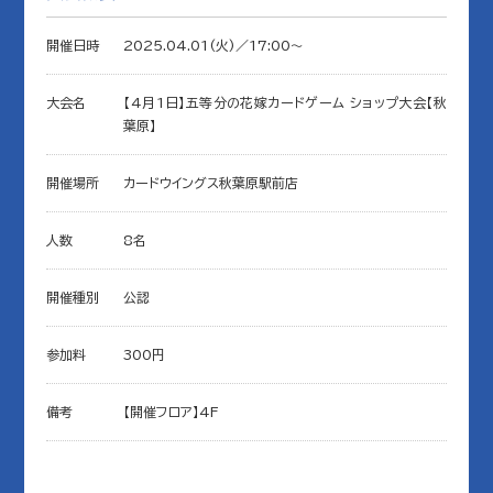
開催日時
2025.04.01(火)／17:00〜
大会名
【4月1日】五等分の花嫁カードゲーム ショップ大会【秋
葉原】
開催場所
カードウイングス秋葉原駅前店
人数
8名
開催種別
公認
参加料
300円
備考
【開催フロア】4F