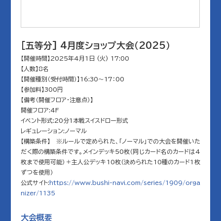
[五等分] 4月度ショップ大会（2025）
【開催時間】2025年4月1日 (火) 17:00
【人数】8名
【開催種別（受付時間）】16:30～17：00
【参加料】300円
【備考（開催フロア・注意点）】
開催フロア:4F
イベント形式:20分1本戦スイスドロー形式
レギュレーション:ノーマル
【構築条件】 ※ルールで定められた、「ノーマル」での大会を開催いた
だく際の構築条件です。メインデッキ50枚（同じカード名のカードは4
枚まで使用可能）＋主人公デッキ10枚（決められた10種のカード1枚
ずつを使用）
公式サイト:
https://www.bushi-navi.com/series/1909/orga
nizer/1135
大会概要