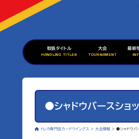
取扱タイトル
大会
最新
HANDLING TITLES
TOURNAMENT
IN
●シャドウバースショッ
トレカ専門店カードウイングス
>
大会情報
>
●シャドウバ