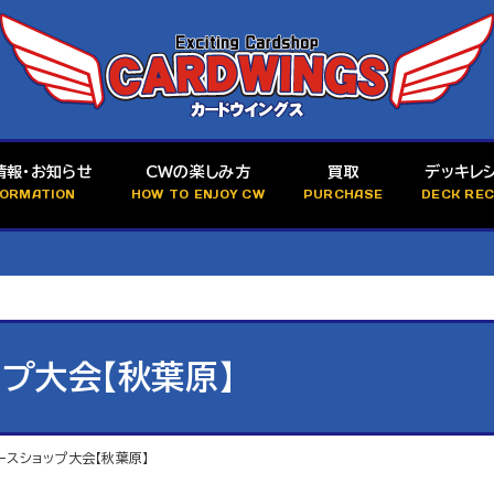
情報・お知らせ
CWの楽しみ方
買取
デッキレ
FORMATION
HOW TO ENJOY CW
PURCHASE
DECK REC
プ大会【秋葉原】
ースショップ大会【秋葉原】