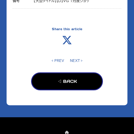
備考
【大会タイトル】【D】VG 7月度ショッ
Share this article
◁ PREV
NEXT ▷
◁ BACK