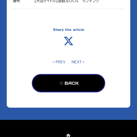
備考
【大会タイトル】遊戯王OCG ランキング
Share this article
◁ PREV
NEXT ▷
◁ BACK