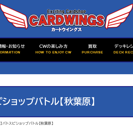
情報・お知らせ
CWの楽しみ方
買取
デッキレ
FORMATION
HOW TO ENJOY CW
PURCHASE
DECK REC
ピショップバトル【秋葉原】
ド】バトスピショップバトル【秋葉原】