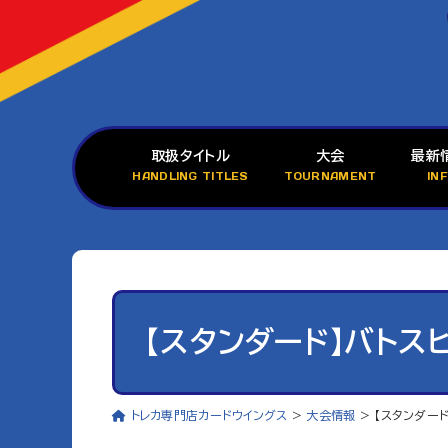
取扱タイトル
大会
最新
HANDLING TITLES
TOURNAMENT
IN
【スタンダード】バトス
トレカ専門店カードウイングス
>
大会情報
>
【スタンダー