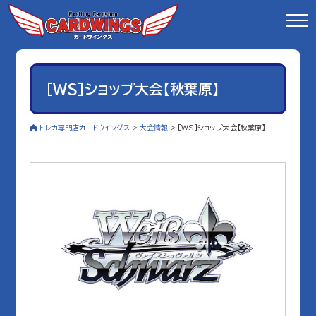
[WS]ショップ大会【秋葉原】
トレカ専門店カードウイングス
>
大会情報
>
[WS]ショップ大会【秋葉原】