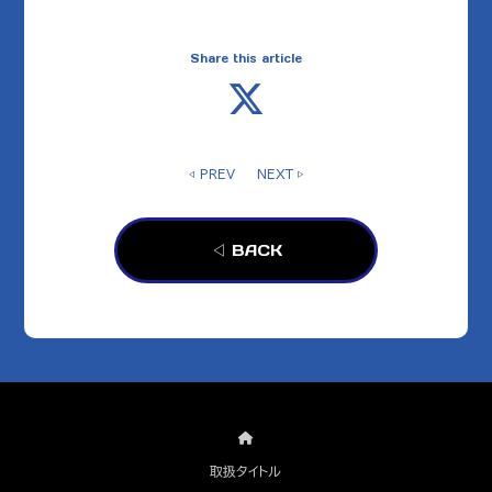
Share this article
◁ PREV
NEXT ▷
◁ BACK
取扱タイトル