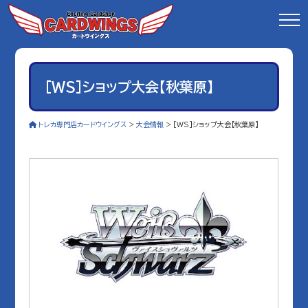
[WS]ショップ大会【秋葉原】
トレカ専門店カードウイングス
>
大会情報
>
[WS]ショップ大会【秋葉原】