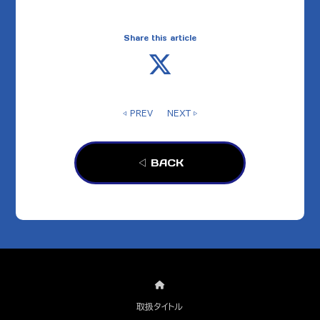
Share this article
◁ PREV
NEXT ▷
◁ BACK
取扱タイトル