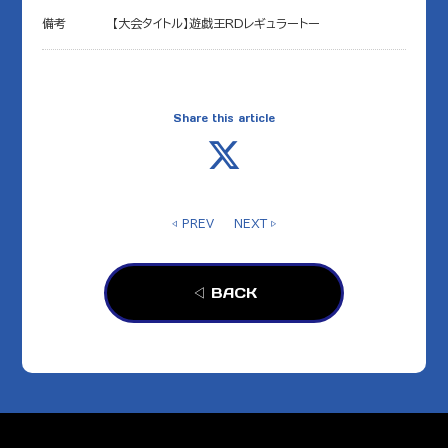
備考
【大会タイトル】遊戯王RDレギュラートー
Share this article
◁ PREV
NEXT ▷
◁ BACK