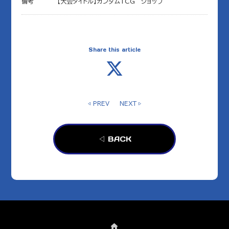
備考
【大会タイトル】ガンダムTCG ショップ
Share this article
◁ PREV
NEXT ▷
◁ BACK