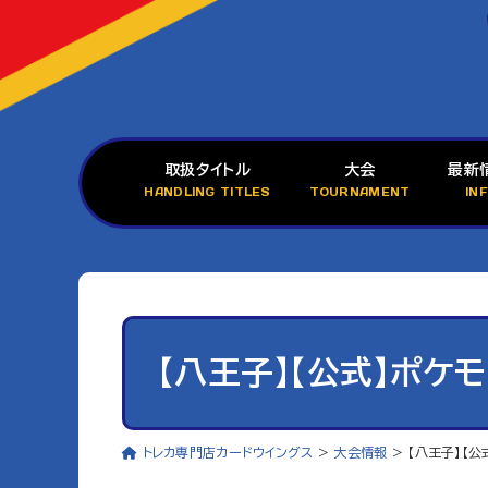
取扱タイトル
大会
最新
HANDLING TITLES
TOURNAMENT
IN
【八王子】【公式】ポケ
トレカ専門店カードウイングス
>
大会情報
>
【八王子】【