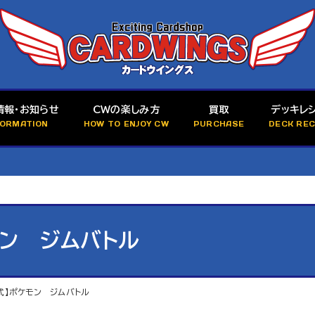
情報・お知らせ
CWの楽しみ方
買取
デッキレ
FORMATION
HOW TO ENJOY CW
PURCHASE
DECK REC
モン ジムバトル
公式】ポケモン ジムバトル