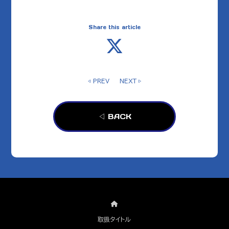
Share this article
◁ PREV
NEXT ▷
◁ BACK
取扱タイトル