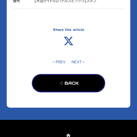
備考
【大会タイトル】バトルスピリッツ【スタン
Share this article
◁ PREV
NEXT ▷
◁ BACK