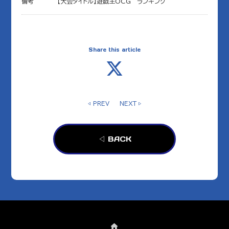
備考
【大会タイトル】遊戯王OCG ランキング
Share this article
◁ PREV
NEXT ▷
◁ BACK