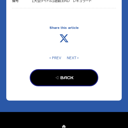
備考
【大会タイトル】遊戯王RD レギュラート
Share this article
◁ PREV
NEXT ▷
◁ BACK