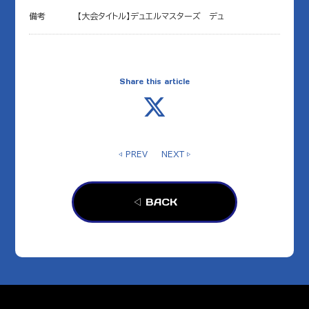
備考
【大会タイトル】デュエルマスターズ デュ
Share this article
◁ PREV
NEXT ▷
◁ BACK