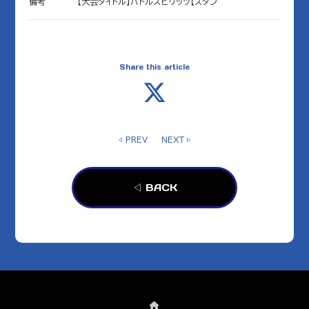
備考
【大会タイトル】バトルスピリッツ【スタン
Share this article
◁ PREV
NEXT ▷
◁ BACK