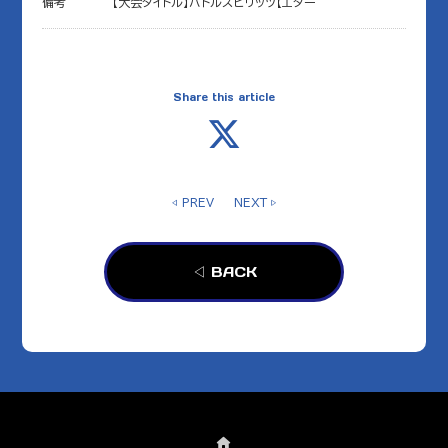
備考
【大会タイトル】バトルスピリッツ【エター
Share this article
◁ PREV
NEXT ▷
◁ BACK