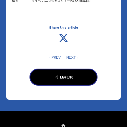
備考
タイトル【ニンジャスピナーBOX争奪戦】
Share this article
◁ PREV
NEXT ▷
◁ BACK