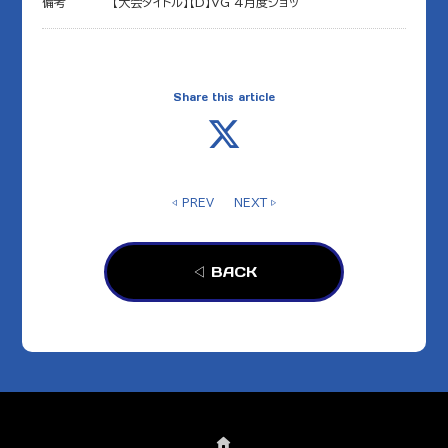
備考
【大会タイトル】【D】VG 4月度ショッ
Share this article
◁ PREV
NEXT ▷
◁ BACK