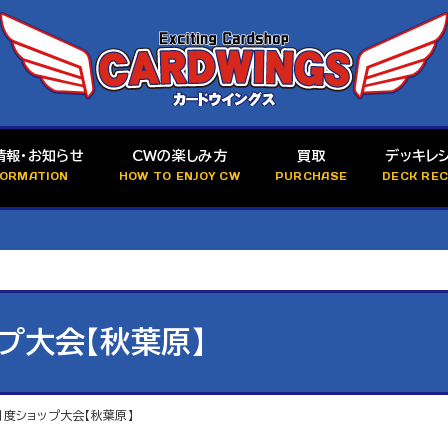
情報・お知らせ
CWの楽しみ方
買取
デッキレ
FORMATION
HOW TO ENJOY CW
PURCHASE
DECK REC
ップ大会【秋葉原】
月度ショップ大会【秋葉原】