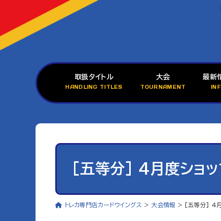
取扱タイトル
大会
最新
HANDLING TITLES
TOURNAMENT
IN
[五等分] 4月度ショ
トレカ専門店カードウイングス
>
大会情報
>
[五等分] 4