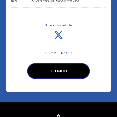
備考
【大会タイトル】（MTG）休日ドラフト3
Share this article
◁ PREV
NEXT ▷
◁ BACK