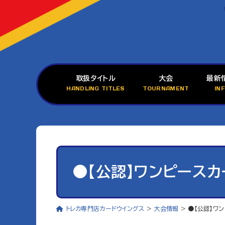
取扱タイトル
大会
最新
HANDLING TITLES
TOURNAMENT
IN
●【公認】ワンピースカ
トレカ専門店カードウイングス
>
大会情報
>
●【公認】ワ