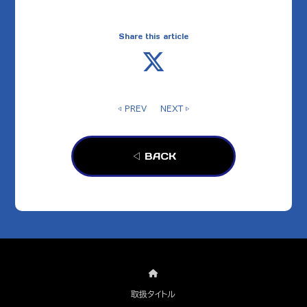
Share this article
◁ PREV
NEXT ▷
◁ BACK
取扱タイトル