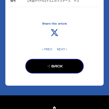
備考
【大会タイトル】デュエルマスターズ デュ
Share this article
◁ PREV
NEXT ▷
◁ BACK