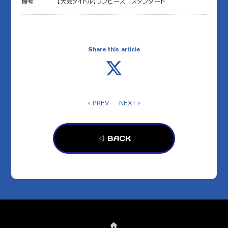
備考
【大会タイトル】ワンピース スタンダード
Share this article
◁ PREV
NEXT ▷
◁ BACK