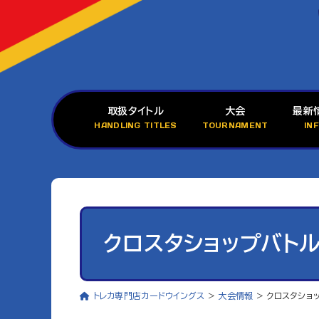
取扱タイトル
大会
最新
HANDLING TITLES
TOURNAMENT
IN
クロスタショップバトル
トレカ専門店カードウイングス
>
大会情報
>
クロスタショッ