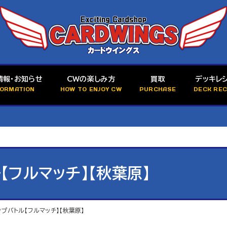
情報・お知らせ
CWの楽しみ方
買取
デッキレ
FORMATION
HOW TO ENJOY CW
PURCHASE
DECK REC
【フルマッチ】【秋葉原】
プバトル【フルマッチ】【秋葉原】