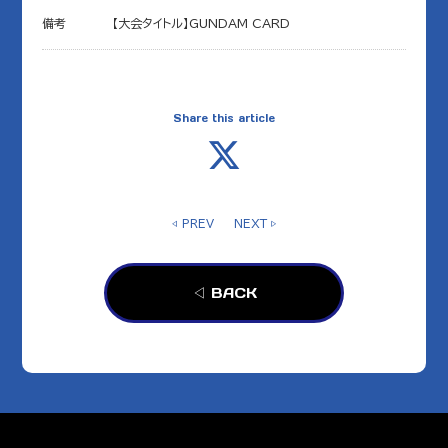
備考
【大会タイトル】GUNDAM CARD
Share this article
◁ PREV
NEXT ▷
◁ BACK