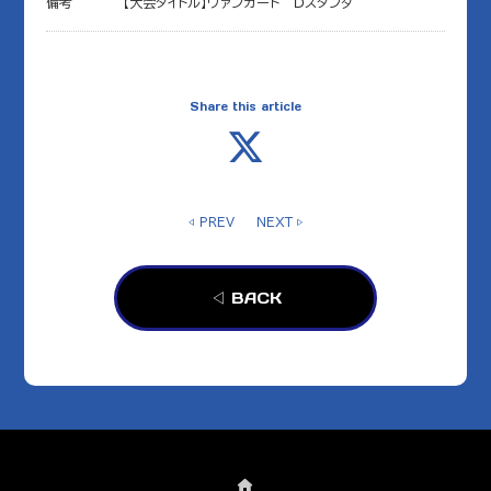
備考
【大会タイトル】ヴァンガード Ｄスタンダ
Share this article
◁ PREV
NEXT ▷
◁ BACK