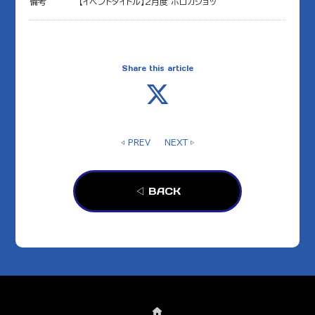
備考
【イベントタイトル】2月度 ホロカショッ
Share this article
◁ PREV
NEXT ▷
◁ BACK