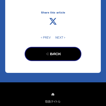
Share this article
◁ PREV
NEXT ▷
◁ BACK
取扱タイトル