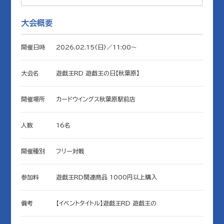
大会概要
開催日時
2026.02.15(日)／11:00〜
大会名
遊戯王RD 遊戯王の日【秋葉原】
開催場所
カードウイングス秋葉原駅前店
人数
16名
開催種別
フリー対戦
参加料
遊戯王RD関連商品 1000円以上購入
備考
【イベントタイトル】遊戯王RD 遊戯王の