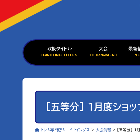
取扱タイトル
大会
最新
HANDLING TITLES
TOURNAMENT
IN
[五等分] 1月度ショ
トレカ専門店カードウイングス
>
大会情報
>
[五等分] 1