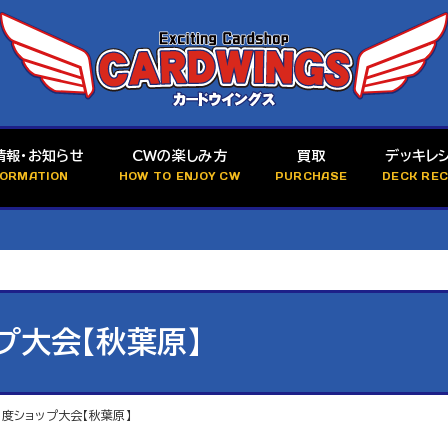
情報・お知らせ
CWの楽しみ方
買取
デッキレ
FORMATION
HOW TO ENJOY CW
PURCHASE
DECK REC
ップ大会【秋葉原】
月度ショップ大会【秋葉原】