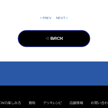
◁ PREV
NEXT ▷
◁ BACK
CWの楽しみ方
買取
デッキレシピ
店舗情報
お問い合わ