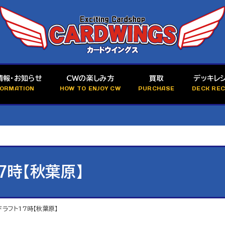
情報・お知らせ
CWの楽しみ方
買取
デッキレ
FORMATION
HOW TO ENJOY CW
PURCHASE
DECK REC
7時【秋葉原】
ドラフト17時【秋葉原】