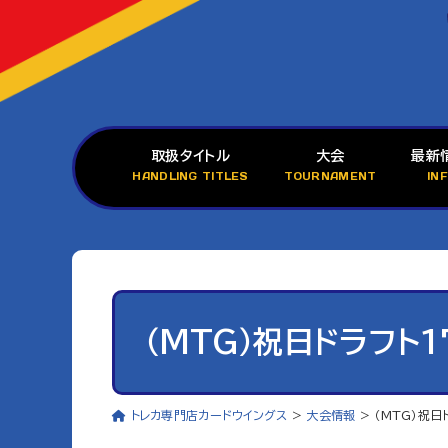
取扱タイトル
大会
最新
HANDLING TITLES
TOURNAMENT
IN
（MTG）祝日ドラフト1
トレカ専門店カードウイングス
>
大会情報
>
（MTG）祝日