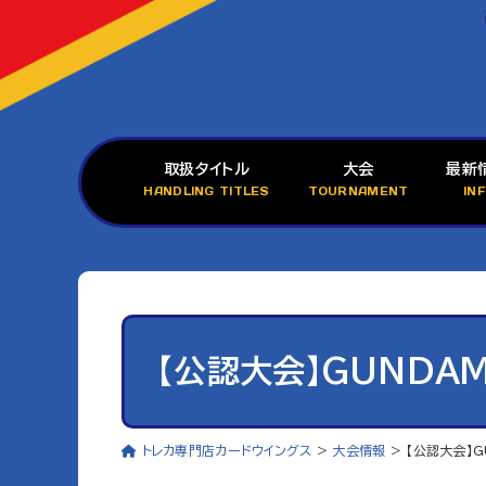
取扱タイトル
大会
最新
HANDLING TITLES
TOURNAMENT
IN
【公認大会】GUNDAM
トレカ専門店カードウイングス
>
大会情報
>
【公認大会】G