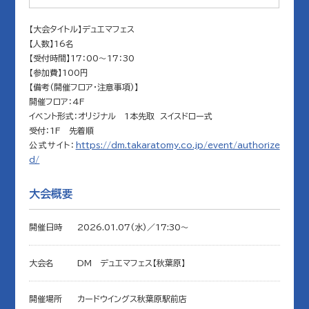
【大会タイトル】デュエマフェス
【人数】16名
【受付時間】17：00～17：30
【参加費】100円
【備考(開催フロア・注意事項)】
開催フロア：4F
イベント形式：オリジナル 1本先取 スイスドロー式
受付：1F 先着順
公式サイト：
https://dm.takaratomy.co.jp/event/authorize
d/
大会概要
開催日時
2026.01.07(水)／17:30〜
大会名
DM デュエマフェス【秋葉原】
開催場所
カードウイングス秋葉原駅前店