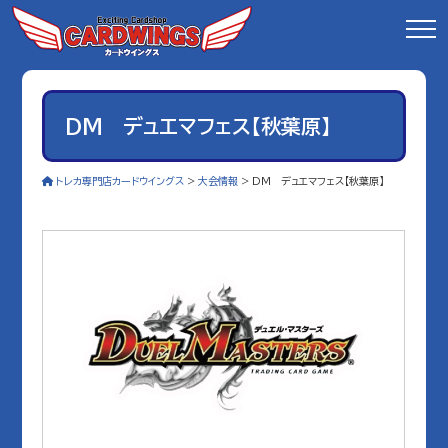
DM デュエマフェス【秋葉原】
トレカ専門店カードウイングス
>
大会情報
>
DM デュエマフェス【秋葉原】