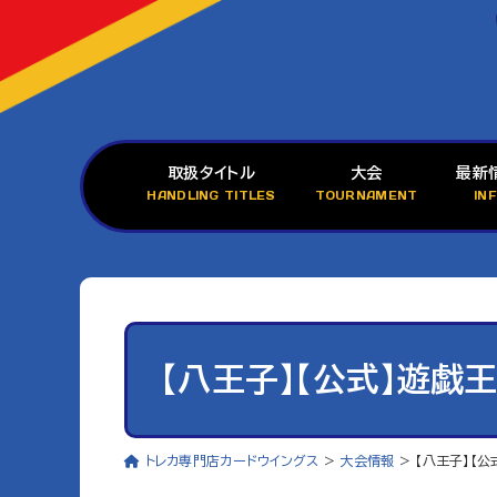
取扱タイトル
大会
最新
HANDLING TITLES
TOURNAMENT
IN
【八王子】【公式】遊戯
トレカ専門店カードウイングス
>
大会情報
>
【八王子】【