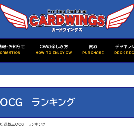
情報・お知らせ
CWの楽しみ方
買取
デッキレ
FORMATION
HOW TO ENJOY CW
PURCHASE
DECK REC
王OCG ランキング
公式】遊戯王OCG ランキング