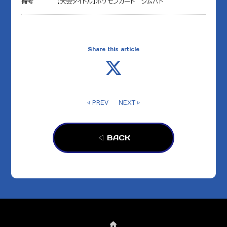
備考
【大会タイトル】ポケモンカード ジムバト
Share this article
◁ PREV
NEXT ▷
◁ BACK