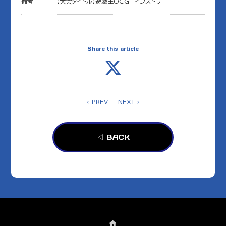
備考
【大会タイトル】遊戯王OCG インストラ
Share this article
◁ PREV
NEXT ▷
◁ BACK