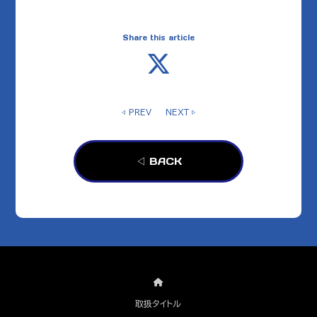
Share this article
◁ PREV
NEXT ▷
◁ BACK
取扱タイトル