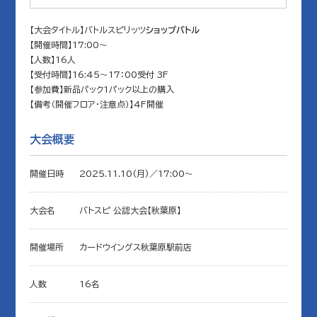
【大会タイトル】バトルスピリッツ
ショップバトル
【開催時間】17:00～
【人数】16人
【受付時間】16:45～17：00受付 3F
【参加費】新品パック1パック以上の購入
【備考（開催フロア・注意点）】4F開催
大会概要
開催日時
2025.11.10(月)／17:00〜
大会名
バトスピ 公認大会【秋葉原】
開催場所
カードウイングス秋葉原駅前店
人数
16名