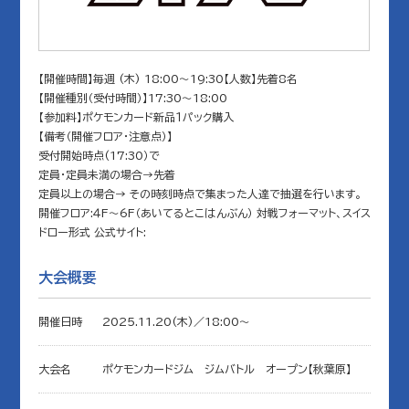
【開催時間】毎週 (木) 18:00～19:30【人数】先着8名
【開催種別（受付時間）】17:30～18:00
【参加料】ポケモンカード新品１パック購入
【備考（開催フロア・注意点）】
受付開始時点(17:30）で
定員・定員未満の場合→先着
定員以上の場合→ その時刻時点で集まった人達で抽選を行います。
開催フロア:４F～6F（あいてるとこはんぶん） 対戦フォーマット、スイス
ドロー形式 公式サイト:
大会概要
開催日時
2025.11.20(木)／18:00〜
大会名
ポケモンカードジム ジムバトル オープン【秋葉原】