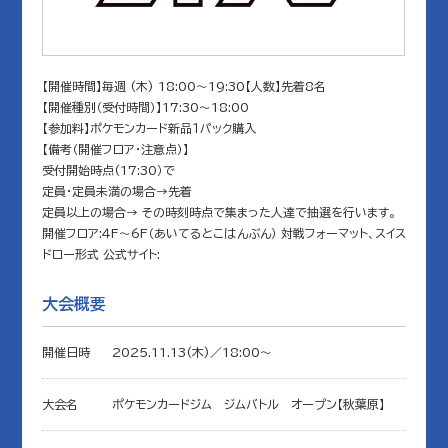
【開催時間】毎週 (木) 18:00～19:30【人数】先着8名
【開催種別（受付時間）】17:30～18:00
【参加料】ポケモンカード新品１パック購入
【備考（開催フロア・注意点）】
受付開始時点(17:30）で
定員・定員未満の場合→先着
定員以上の場合→ その時刻時点で集まった人達で抽選を行います。
開催フロア:４F～6F（あいてるとこはんぶん） 対戦フォーマット、スイス
ドロー形式 公式サイト:
大会概要
開催日時
2025.11.13(木)／18:00〜
大会名
ポケモンカードジム ジムバトル オープン【秋葉原】