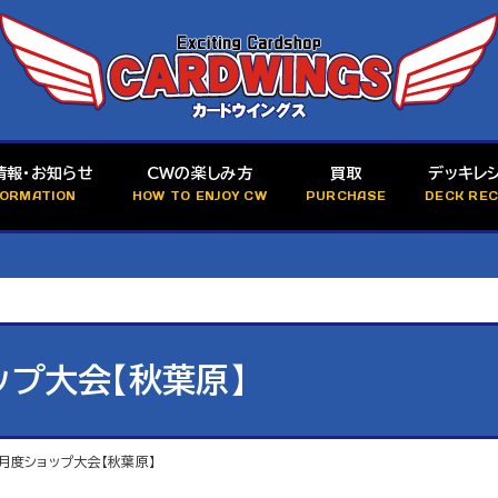
情報・お知らせ
CWの楽しみ方
買取
デッキレ
FORMATION
HOW TO ENJOY CW
PURCHASE
DECK REC
ップ大会【秋葉原】
1月度ショップ大会【秋葉原】