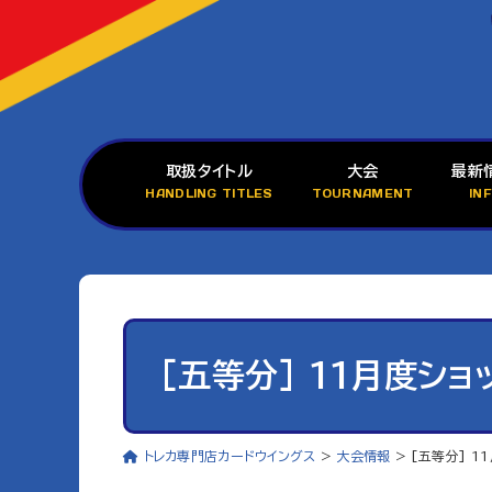
取扱タイトル
大会
最新
HANDLING TITLES
TOURNAMENT
IN
[五等分] 11月度ショ
トレカ専門店カードウイングス
>
大会情報
>
[五等分] 1