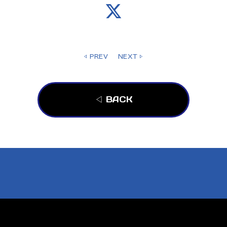
◁ PREV
NEXT ▷
◁ BACK