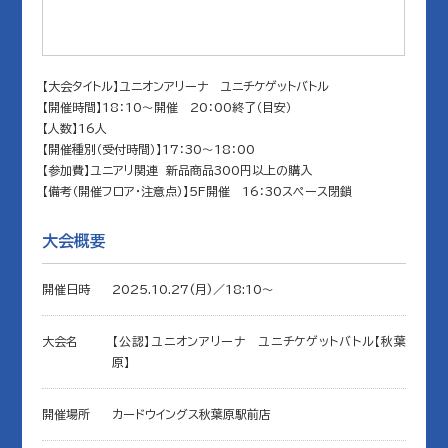
【大会タイトル】ユニオンアリーナ ユニチケゲットバトル
【開催時間】18：10～開催 20：00終了（目安）
【人数】16人
【開催種別（受付時間）】17：30～18：00
【参加費】ユニアリ関連 新品商品300円以上の購入
【備考（開催フロア・注意点）】5F開催 16：30スペース閉鎖
大会概要
開催日時
2025.10.27(月)／18:10〜
大会名
【公認】ユニオンアリーナ ユニチケゲットバトル【秋葉
原】
開催場所
カードウイングス秋葉原駅前店