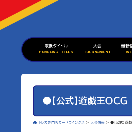
取扱タイトル
大会
最新
HANDLING TITLES
TOURNAMENT
IN
●【公式】遊戯王OCG
トレカ専門店カードウイングス
>
大会情報
>
●【公式】遊